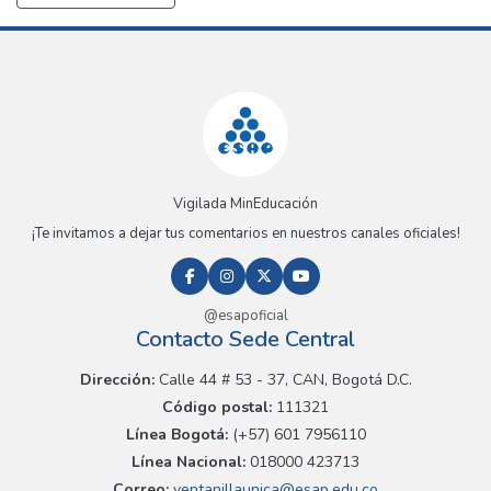
Vigilada MinEducación
¡Te invitamos a dejar tus comentarios en nuestros canales oficiales!
@esapoficial
Contacto Sede Central
Dirección:
Calle 44 # 53 - 37, CAN, Bogotá D.C.
Código postal:
111321
Línea Bogotá:
(+57) 601 7956110
Línea Nacional:
018000 423713
Correo:
ventanillaunica@esap.edu.co