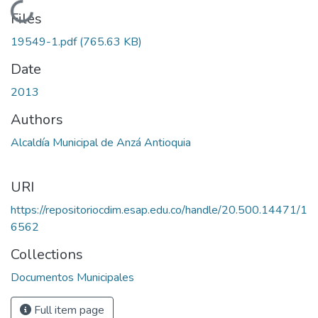
Loading...
Files
19549-1.pdf
(765.63 KB)
Date
2013
Authors
Alcaldía Municipal de Anzá Antioquia
URI
https://repositoriocdim.esap.edu.co/handle/20.500.14471/1
6562
Collections
Documentos Municipales
Full item page