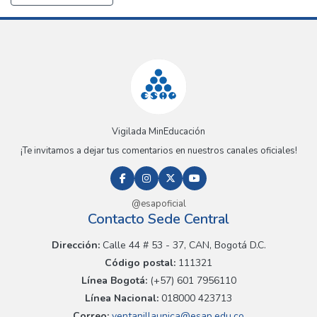
Vigilada MinEducación
¡Te invitamos a dejar tus comentarios en nuestros canales oficiales!
@esapoficial
Contacto Sede Central
Dirección:
Calle 44 # 53 - 37, CAN, Bogotá D.C.
Código postal:
111321
Línea Bogotá:
(+57) 601 7956110
Línea Nacional:
018000 423713
Correo:
ventanillaunica@esap.edu.co