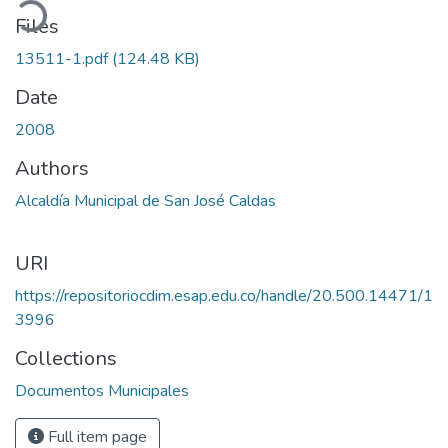
oading...
Files
13511-1.pdf
(124.48 KB)
Date
2008
Authors
Alcaldía Municipal de San José Caldas
URI
https://repositoriocdim.esap.edu.co/handle/20.500.14471/1
3996
Collections
Documentos Municipales
Full item page