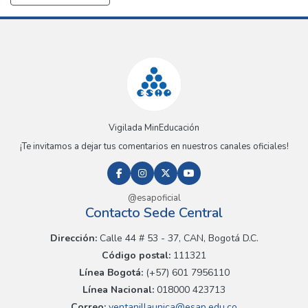
Vigilada MinEducación
¡Te invitamos a dejar tus comentarios en nuestros canales oficiales!
@esapoficial
Contacto Sede Central
Dirección:
Calle 44 # 53 - 37, CAN, Bogotá D.C.
Código postal:
111321
Línea Bogotá:
(+57) 601 7956110
Línea Nacional:
018000 423713
Correo:
ventanillaunica@esap.edu.co