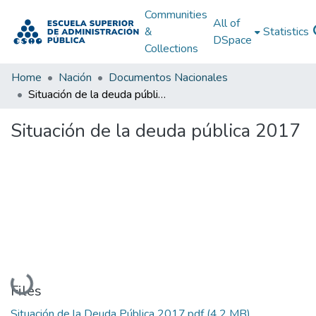
Communities
All of
&
Statistics
DSpace
Collections
Home
Nación
Documentos Nacionales
Situación de la deuda pública 2017
Situación de la deuda pública 2017
Loading...
Files
Situación de la Deuda Pública 2017.pdf
(4.2 MB)