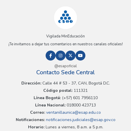
Vigilada MinEducación
¡Te invitamos a dejar tus comentarios en nuestros canales oficiales!
@esapoficial
Contacto Sede Central
Dirección:
Calle 44 # 53 - 37, CAN, Bogotá D.C.
Código postal:
111321
Línea Bogotá:
(+57) 601 7956110
Línea Nacional:
018000 423713
Correo:
ventanillaunica@esap.edu.co
Notificaciones:
notificaciones.judiciales@esap.gov.co
Horario:
Lunes a viernes, 8 a.m. a 5 p.m.