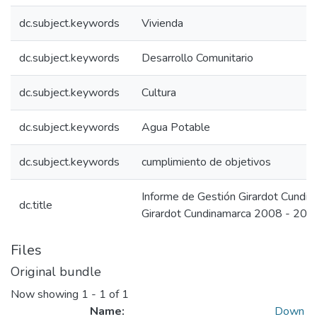
dc.subject.keywords
Vivienda
dc.subject.keywords
Desarrollo Comunitario
dc.subject.keywords
Cultura
dc.subject.keywords
Agua Potable
dc.subject.keywords
cumplimiento de objetivos
Informe de Gestión Girardot Cundi
dc.title
Girardot Cundinamarca 2008 - 201
Files
Original bundle
Now showing
1 - 1 of 1
Name:
Down