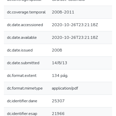
dc.coverage.temporal
2008-2011
dc.date.accessioned
2020-10-26T23:21:18Z
dc.date.available
2020-10-26T23:21:18Z
dc.date.issued
2008
dc.date.submitted
14/8/13
dc.format.extent
134 pág.
dc.format.mimetype
application/pdf
dc.identifier.dane
25307
dc.identifier.esap
21966