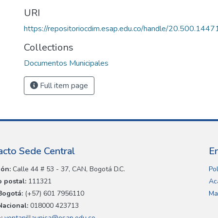
URI
https://repositoriocdim.esap.edu.co/handle/20.500.144
Collections
Documentos Municipales
Full item page
acto Sede Central
E
ión:
Calle 44 # 53 - 37, CAN, Bogotá D.C.
Pol
 postal:
111321
Ac
Bogotá:
(+57) 601 7956110
Ma
Nacional:
018000 423713
:
ventanillaunica@esap.edu.co