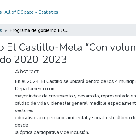
s
All of DSpace
Statistics
s
Programa de gobierno El Castillo-Meta “Con voluntad y experiencia lo haremos mejor” período 2020-2023
 El Castillo-Meta “Con volunt
odo 2020-2023
Abstract
En el 2024, El Castillo se ubicará dentro de los 4 municip
Departamento con
mayor índice de crecimiento y desarrollo, representado e
calidad de vida y bienestar general, medible especialmen
sectores
educativo, agropecuario, ambiental y social; este último 
desde
la óptica participativa y de inclusión.