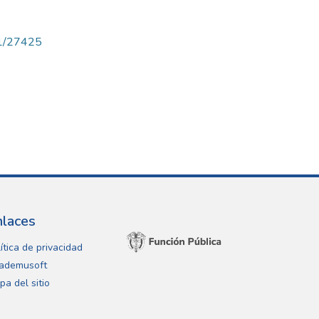
71/27425
nlaces
ítica de privacidad
ademusoft
pa del sitio