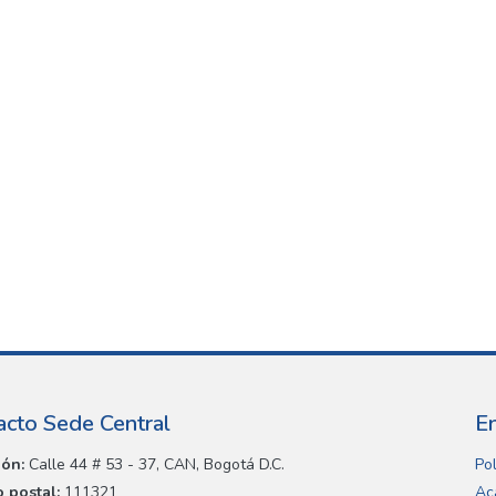
acto Sede Central
E
ión:
Calle 44 # 53 - 37, CAN, Bogotá D.C.
Pol
 postal:
111321
Ac