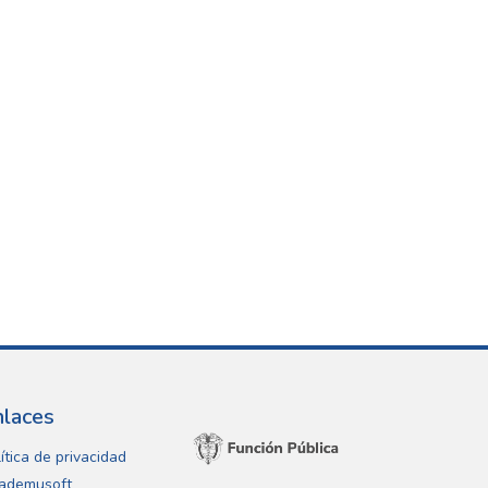
nlaces
ítica de privacidad
ademusoft