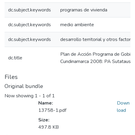
dc.subject.keywords
programas de vivienda
dc.subject.keywords
medio ambiente
dc.subject.keywords
desarrollo territorial y otros factore
Plan de Acción Programa de Gobier
dc.title
Cundinamarca 2008: PA Sutatausa
Files
Original bundle
Now showing
1 - 1 of 1
Name:
Down
13758-1.pdf
load
Size:
497.8 KB