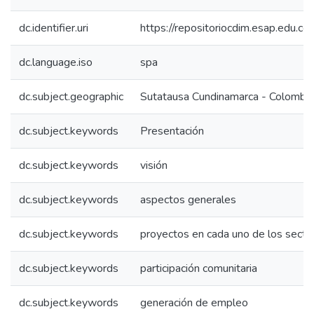
dc.identifier.uri
https://repositoriocdim.esap.edu.
dc.language.iso
spa
dc.subject.geographic
Sutatausa Cundinamarca - Colombia
dc.subject.keywords
Presentación
dc.subject.keywords
visión
dc.subject.keywords
aspectos generales
dc.subject.keywords
proyectos en cada uno de los secto
dc.subject.keywords
participación comunitaria
dc.subject.keywords
generación de empleo