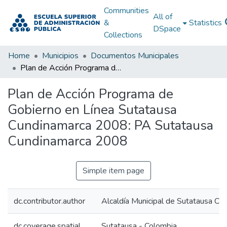
Communities
All of
&
Statistics
DSpace
Collections
Home
Municipios
Documentos Municipales
Plan de Acción Programa de Gobierno en Línea Sutatausa Cundinamarca 2008: PA Sutatausa Cundinamarca 2008
Plan de Acción Programa de
Gobierno en Línea Sutatausa
Cundinamarca 2008: PA Sutatausa
Cundinamarca 2008
Simple item page
dc.contributor.author
Alcaldía Municipal de Sutatausa Cu
dc.coverage.spatial
Sutatausa - Colombia