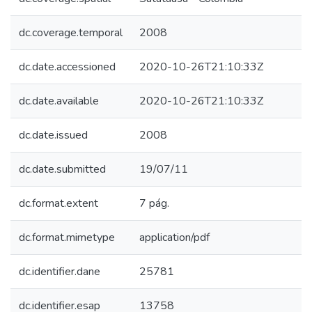
dc.coverage.temporal
2008
dc.date.accessioned
2020-10-26T21:10:33Z
dc.date.available
2020-10-26T21:10:33Z
dc.date.issued
2008
dc.date.submitted
19/07/11
dc.format.extent
7 pág.
dc.format.mimetype
application/pdf
dc.identifier.dane
25781
dc.identifier.esap
13758