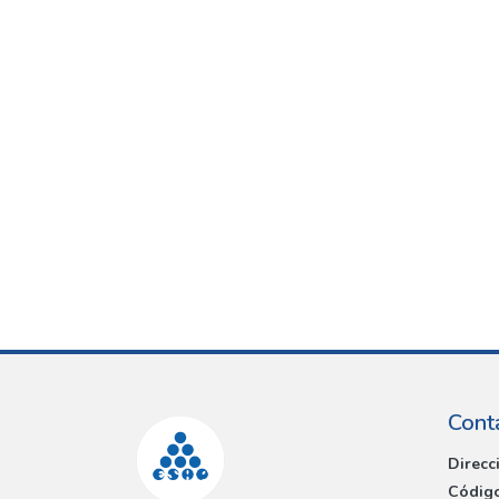
Cont
Direcc
Código