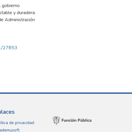
l gobierno
stable y duradera.
de Administración
71/27853
nlaces
ítica de privacidad
ademusoft