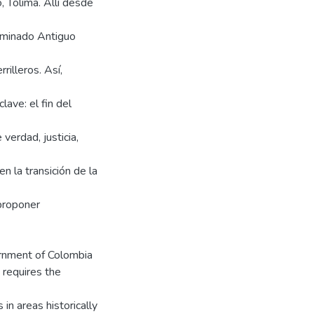
, Tolima. Allí desde
nominado Antiguo
illeros. Así,
ave: el fin del
verdad, justicia,
n la transición de la
 proponer
rnment of Colombia
 requires the
 in areas historically