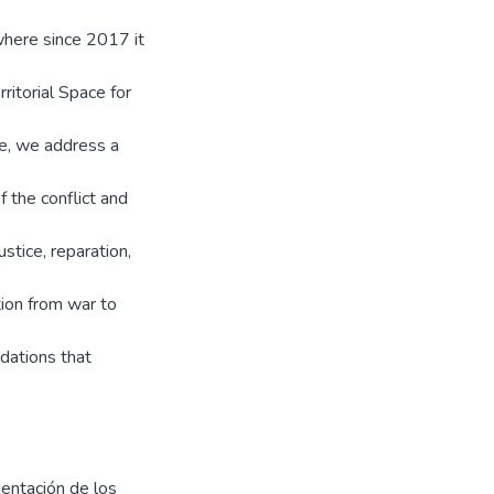
, where since 2017 it
ritorial Space for
re, we address a
 the conflict and
stice, reparation,
tion from war to
dations that
mentación de los