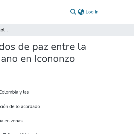
(current)
Log In
Avances y retos de la implementación de los acuerdos de paz entre la extinta guerrilla de las FARC y el gobierno colombiano en Icononzo Tolima: los desafíos de una paz estable y duradera
dos de paz entre la
biano en Icononzo
Colombia y las
ación de lo acordado
ia en zonas