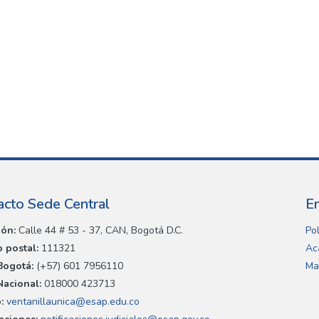
acto Sede Central
E
ión:
Calle 44 # 53 - 37, CAN, Bogotá D.C.
Pol
 postal:
111321
Ac
Bogotá:
(+57) 601 7956110
Ma
Nacional:
018000 423713
:
ventanillaunica@esap.edu.co