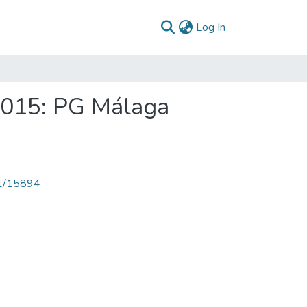
(current)
Log In
2015: PG Málaga
71/15894