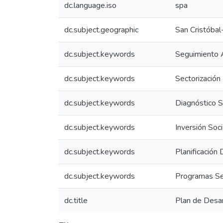
dc.language.iso
spa
dc.subject.geographic
San Cristóbal
dc.subject.keywords
Seguimiento 
dc.subject.keywords
Sectorización
dc.subject.keywords
Diagnóstico S
dc.subject.keywords
Inversión Soci
dc.subject.keywords
Planificación 
dc.subject.keywords
Programas Se
dc.title
Plan de Desa