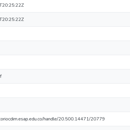
T20:25:22Z
T20:25:22Z
f
sitoriocdim.esap.edu.co/handle/20.500.14471/20779