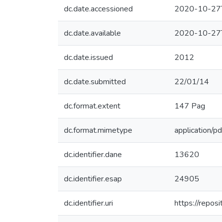
dc.date.accessioned
2020-10-27
dc.date.available
2020-10-27
dc.date.issued
2012
dc.date.submitted
22/01/14
dc.format.extent
147 Pag
dc.format.mimetype
application/pd
dc.identifier.dane
13620
dc.identifier.esap
24905
dc.identifier.uri
https://repo