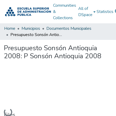
Communities
All of
&
Statistics
DSpace
Collections
Home
Municipios
Documentos Municipales
Presupuesto Sonsón Antioquia 2008: P Sonsón Antioquia 2008
Presupuesto Sonsón Antioquia
2008: P Sonsón Antioquia 2008
Loading...
Files