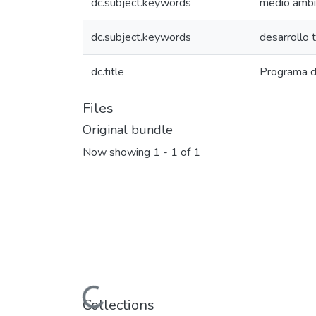
dc.subject.keywords
medio ambi
dc.subject.keywords
desarrollo t
dc.title
Programa d
Files
Original bundle
Now showing
1 - 1 of 1
Loading...
Collections