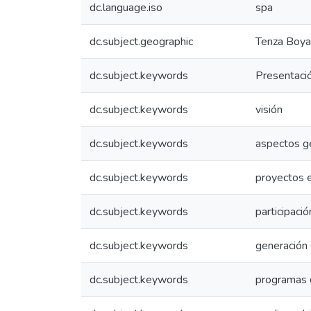
dc.language.iso
spa
dc.subject.geographic
Tenza Boya
dc.subject.keywords
Presentaci
dc.subject.keywords
visión
dc.subject.keywords
aspectos g
dc.subject.keywords
proyectos e
dc.subject.keywords
participaci
dc.subject.keywords
generación
dc.subject.keywords
programas 