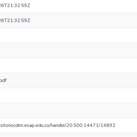
26T21:32:59Z
26T21:32:59Z
/pdf
positoriocdim.esap.edu.co/handle/20.500.14471/14892