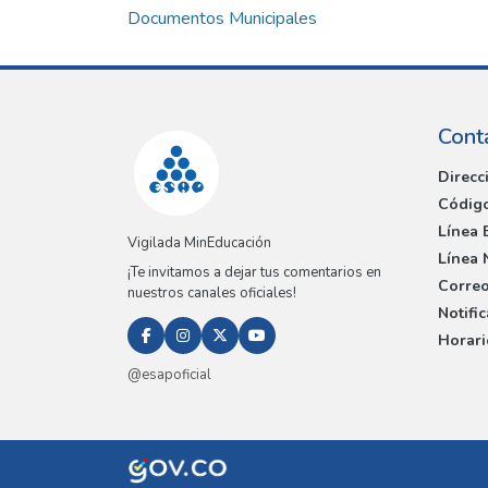
Documentos Municipales
Cont
Direcc
Código
Línea 
Vigilada MinEducación
Línea 
¡Te invitamos a dejar tus comentarios en
Correo
nuestros canales oficiales!
Notifi
Horari
@esapoficial