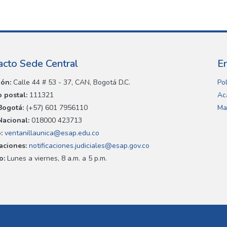
acto Sede Central
E
ión:
Calle 44 # 53 - 37, CAN, Bogotá D.C.
Pol
 postal:
111321
Ac
Bogotá:
(+57) 601 7956110
Ma
Nacional:
018000 423713
:
ventanillaunica@esap.edu.co
caciones:
notificaciones.judiciales@esap.gov.co
o:
Lunes a viernes, 8 a.m. a 5 p.m.