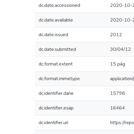
dc.date.accessioned
2020-10-
dc.date.available
2020-10-
dc.date.issued
2012
dc.date.submitted
30/04/12
dc.format.extent
15 pág.
dc.format.mimetype
application
dc.identifier.dane
15798
dc.identifier.esap
16464
dc.identifier.uri
https://re