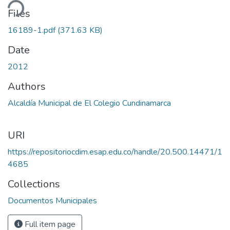
ding...
Files
16189-1.pdf
(371.63 KB)
Date
2012
Authors
Alcaldía Municipal de El Colegio Cundinamarca
URI
https://repositoriocdim.esap.edu.co/handle/20.500.14471/1
4685
Collections
Documentos Municipales
Full item page