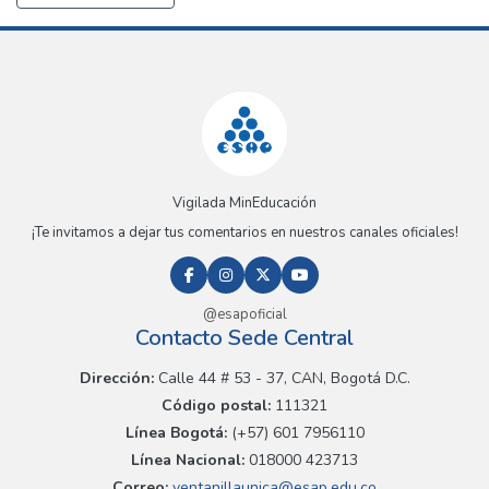
Vigilada MinEducación
¡Te invitamos a dejar tus comentarios en nuestros canales oficiales!
@esapoficial
Contacto Sede Central
Dirección:
Calle 44 # 53 - 37, CAN, Bogotá D.C.
Código postal:
111321
Línea Bogotá:
(+57) 601 7956110
Línea Nacional:
018000 423713
Correo:
ventanillaunica@esap.edu.co