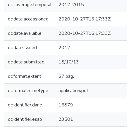
dc.coverage.temporal
2012-2015
dc.date.accessioned
2020-10-27T16:17:33Z
dc.date.available
2020-10-27T16:17:33Z
dc.date.issued
2012
dc.date.submitted
18/10/13
dc.format.extent
67 pág.
dc.format.mimetype
application/pdf
dc.identifier.dane
15879
dc.identifier.esap
23501