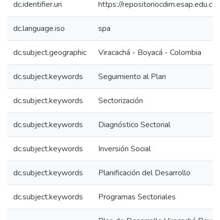
dc.identifier.uri
https://repositoriocdim.esap.edu.
dc.language.iso
spa
dc.subject.geographic
Viracachá - Boyacá - Colombia
dc.subject.keywords
Seguimiento al Plan
dc.subject.keywords
Sectorización
dc.subject.keywords
Diagnóstico Sectorial
dc.subject.keywords
Inversión Social
dc.subject.keywords
Planificación del Desarrollo
dc.subject.keywords
Programas Sectoriales