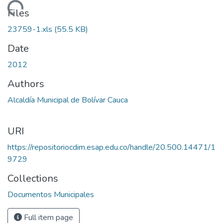
Loading...
Files
23759-1.xls
(55.5 KB)
Date
2012
Authors
Alcaldía Municipal de Bolívar Cauca
URI
https://repositoriocdim.esap.edu.co/handle/20.500.14471/1
9729
Collections
Documentos Municipales
Full item page