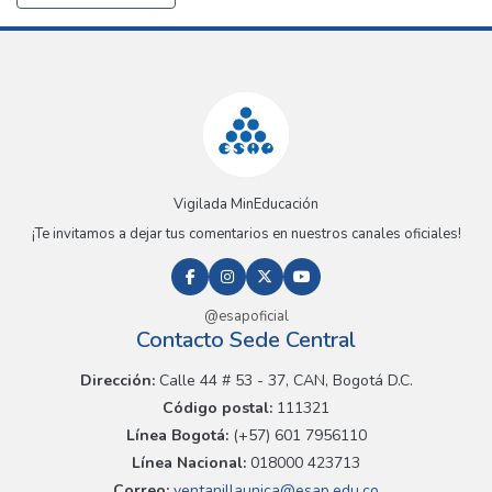
Vigilada MinEducación
¡Te invitamos a dejar tus comentarios en nuestros canales oficiales!
@esapoficial
Contacto Sede Central
Dirección:
Calle 44 # 53 - 37, CAN, Bogotá D.C.
Código postal:
111321
Línea Bogotá:
(+57) 601 7956110
Línea Nacional:
018000 423713
Correo:
ventanillaunica@esap.edu.co