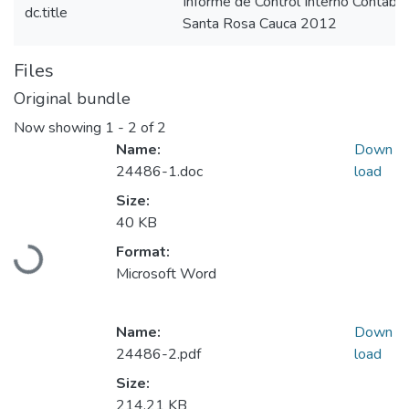
Informe de Control Interno Contabl
dc.title
Santa Rosa Cauca 2012
Files
Original bundle
Now showing
1 - 2 of 2
Name:
Down
24486-1.doc
load
Size:
40 KB
Loading...
Format:
Microsoft Word
Name:
Down
24486-2.pdf
load
Size:
214.21 KB