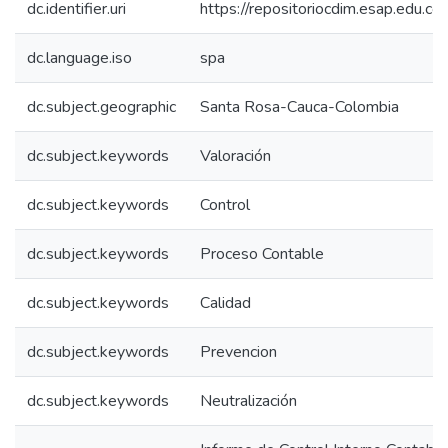
dc.identifier.uri
https://repositoriocdim.esap.edu.
dc.language.iso
spa
dc.subject.geographic
Santa Rosa-Cauca-Colombia
dc.subject.keywords
Valoración
dc.subject.keywords
Control
dc.subject.keywords
Proceso Contable
dc.subject.keywords
Calidad
dc.subject.keywords
Prevencion
dc.subject.keywords
Neutralización