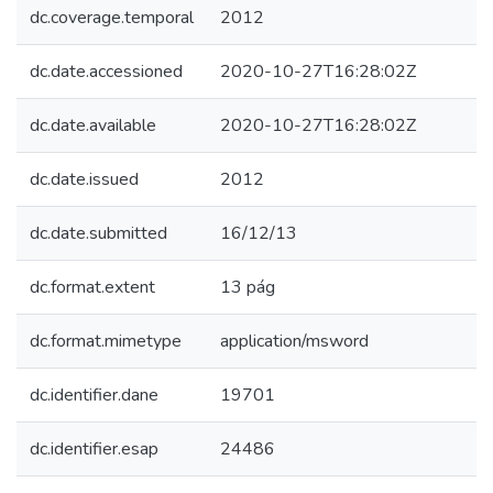
dc.coverage.temporal
2012
dc.date.accessioned
2020-10-27T16:28:02Z
dc.date.available
2020-10-27T16:28:02Z
dc.date.issued
2012
dc.date.submitted
16/12/13
dc.format.extent
13 pág
dc.format.mimetype
application/msword
dc.identifier.dane
19701
dc.identifier.esap
24486