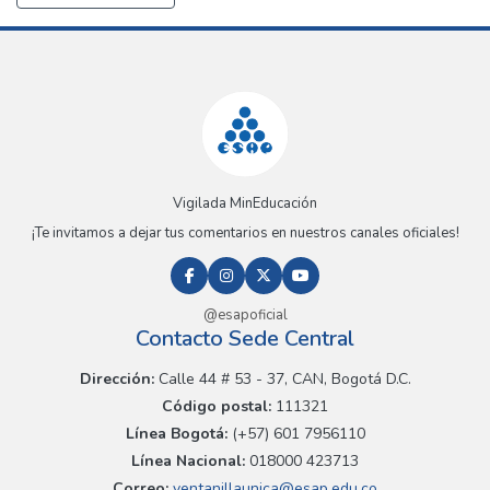
Vigilada MinEducación
¡Te invitamos a dejar tus comentarios en nuestros canales oficiales!
@esapoficial
Contacto Sede Central
Dirección:
Calle 44 # 53 - 37, CAN, Bogotá D.C.
Código postal:
111321
Línea Bogotá:
(+57) 601 7956110
Línea Nacional:
018000 423713
Correo:
ventanillaunica@esap.edu.co