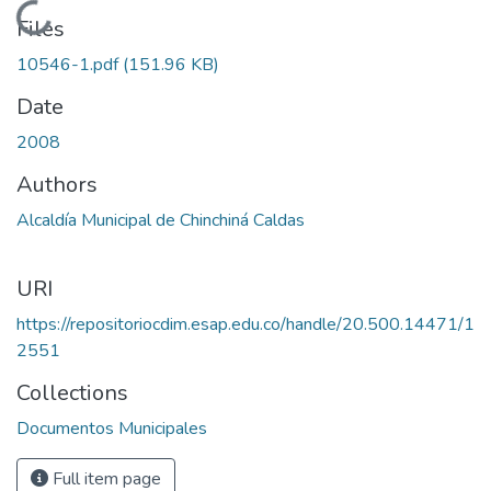
Loading...
Files
10546-1.pdf
(151.96 KB)
Date
2008
Authors
Alcaldía Municipal de Chinchiná Caldas
URI
https://repositoriocdim.esap.edu.co/handle/20.500.14471/1
2551
Collections
Documentos Municipales
Full item page