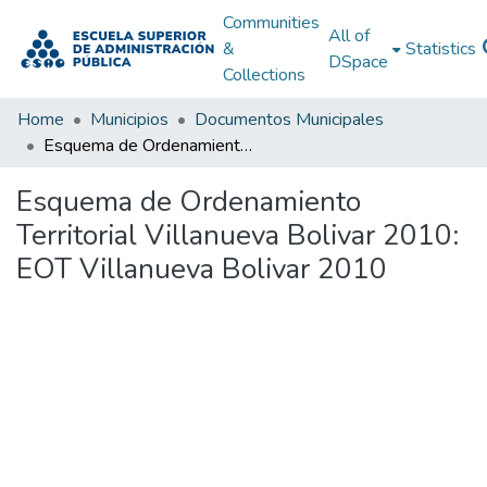
Communities
All of
&
Statistics
DSpace
Collections
Home
Municipios
Documentos Municipales
Esquema de Ordenamiento Territorial Villanueva Bolivar 2010: EOT Villanueva Bolivar 2010
Esquema de Ordenamiento
Territorial Villanueva Bolivar 2010:
EOT Villanueva Bolivar 2010
Loading...