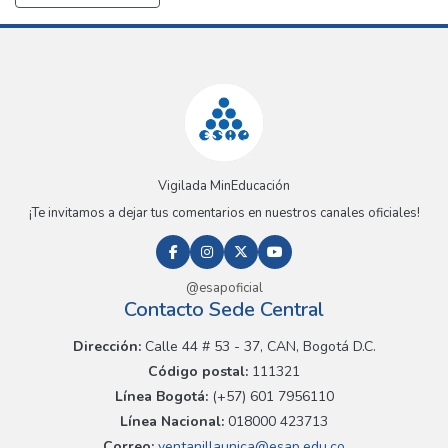
Vigilada MinEducación
¡Te invitamos a dejar tus comentarios en nuestros canales oficiales!
@esapoficial
Contacto Sede Central
Dirección:
Calle 44 # 53 - 37, CAN, Bogotá D.C.
Código postal:
111321
Línea Bogotá:
(+57) 601 7956110
Línea Nacional:
018000 423713
Correo:
ventanillaunica@esap.edu.co