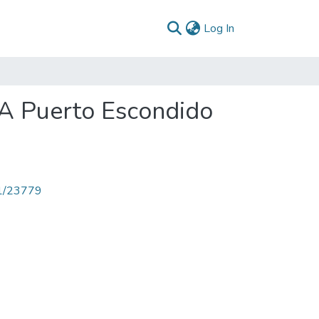
(current)
Log In
PA Puerto Escondido
71/23779