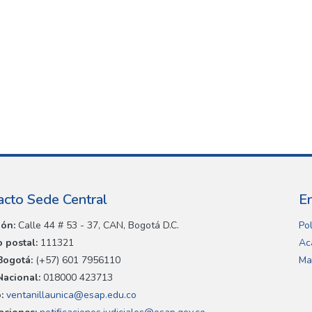
acto Sede Central
E
ión:
Calle 44 # 53 - 37, CAN, Bogotá D.C.
Pol
 postal:
111321
Ac
Bogotá:
(+57) 601 7956110
Ma
Nacional:
018000 423713
:
ventanillaunica@esap.edu.co