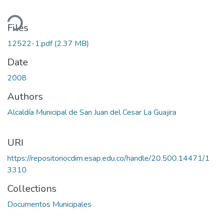
ding...
Files
12522-1.pdf
(2.37 MB)
Date
2008
Authors
Alcaldía Municipal de San Juan del Cesar La Guajira
URI
https://repositoriocdim.esap.edu.co/handle/20.500.14471/1
3310
Collections
Documentos Municipales