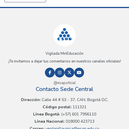
Vigilada MinEducación
¡Te invitamos a dejar tus comentarios en nuestros canales oficiales!
@esapoficial
Contacto Sede Central
Dirección:
Calle 44 # 53 - 37, CAN, Bogotá D.C.
Código postal:
111321
Línea Bogotá:
(+57) 601 7956110
Línea Nacional:
018000 423713
Correo:
ventanillaunica@esap.edu.co