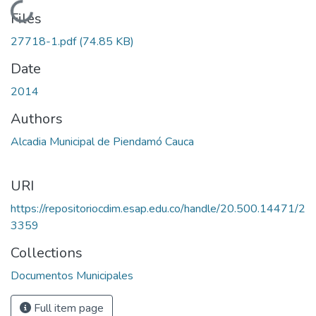
Loading...
Files
27718-1.pdf
(74.85 KB)
Date
2014
Authors
Alcadia Municipal de Piendamó Cauca
URI
https://repositoriocdim.esap.edu.co/handle/20.500.14471/2
3359
Collections
Documentos Municipales
Full item page