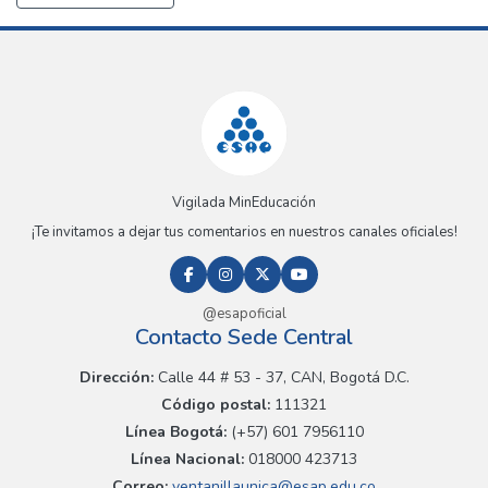
Vigilada MinEducación
¡Te invitamos a dejar tus comentarios en nuestros canales oficiales!
@esapoficial
Contacto Sede Central
Dirección:
Calle 44 # 53 - 37, CAN, Bogotá D.C.
Código postal:
111321
Línea Bogotá:
(+57) 601 7956110
Línea Nacional:
018000 423713
Correo:
ventanillaunica@esap.edu.co