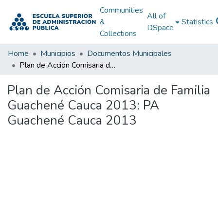
Communities
All of
&
Statistics
DSpace
Collections
Home
Municipios
Documentos Municipales
Plan de Acción Comisaria de Familia Guachené Cauca 2013: PA Guachené Cauca 2013
Plan de Acción Comisaria de Familia
Guachené Cauca 2013: PA
Guachené Cauca 2013
Loading...