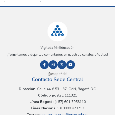
Vigilada MinEducación
¡Te invitamos a dejar tus comentarios en nuestros canales oficiales!
@esapoficial
Contacto Sede Central
Dirección:
Calle 44 # 53 - 37, CAN, Bogotá D.C.
Código postal:
111321
Línea Bogotá:
(+57) 601 7956110
Línea Nacional:
018000 423713
Correo:
ventanillaunica@esap.edu.co