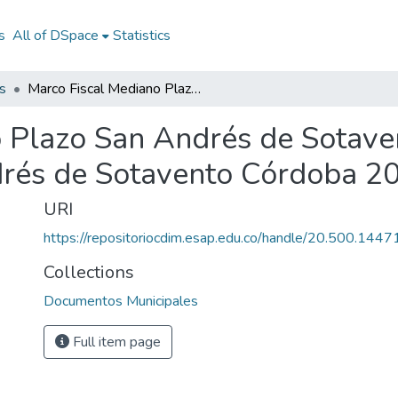
s
All of DSpace
Statistics
s
Marco Fiscal Mediano Plazo San Andrés de Sotavento Córdoba 2014-2032: MFMP San Andrés de Sotavento Córdoba 2014-2032
o Plazo San Andrés de Sotav
rés de Sotavento Córdoba 2
URI
https://repositoriocdim.esap.edu.co/handle/20.500.144
Collections
Documentos Municipales
Full item page