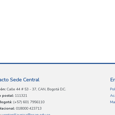
acto Sede Central
E
ión:
Calle 44 # 53 - 37, CAN, Bogotá D.C.
Pol
 postal:
111321
Ac
Bogotá:
(+57) 601 7956110
Ma
Nacional:
018000 423713
:
ventanillaunica@esap.edu.co