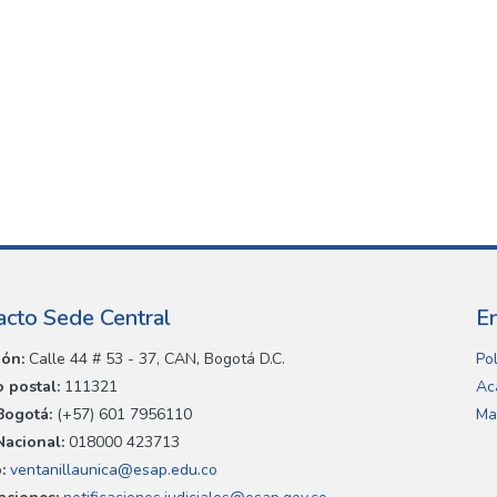
acto Sede Central
E
ión:
Calle 44 # 53 - 37, CAN, Bogotá D.C.
Pol
 postal:
111321
Ac
Bogotá:
(+57) 601 7956110
Ma
Nacional:
018000 423713
:
ventanillaunica@esap.edu.co