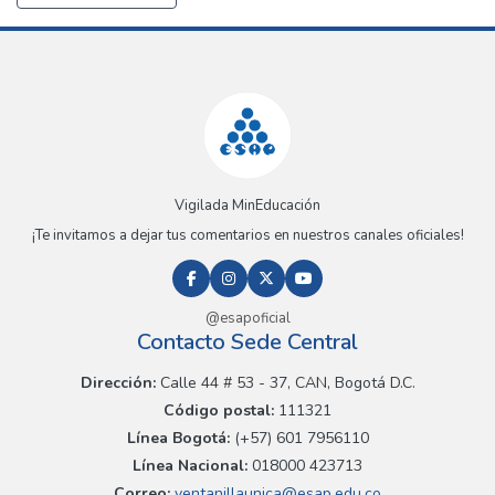
Vigilada MinEducación
¡Te invitamos a dejar tus comentarios en nuestros canales oficiales!
@esapoficial
Contacto Sede Central
Dirección:
Calle 44 # 53 - 37, CAN, Bogotá D.C.
Código postal:
111321
Línea Bogotá:
(+57) 601 7956110
Línea Nacional:
018000 423713
Correo:
ventanillaunica@esap.edu.co