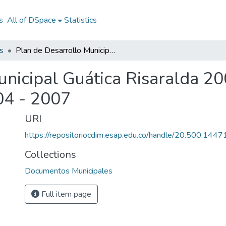
s
All of DSpace
Statistics
s
Plan de Desarrollo Municipal Guática Risaralda 2004 - 2007: PD Guática Risaralda 2004 - 2007
unicipal Guática Risaralda 2
04 - 2007
URI
https://repositoriocdim.esap.edu.co/handle/20.500.144
Collections
Documentos Municipales
Full item page