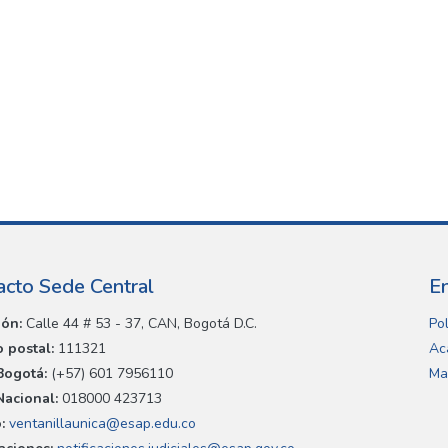
acto Sede Central
E
ión:
Calle 44 # 53 - 37, CAN, Bogotá D.C.
Pol
 postal:
111321
Ac
Bogotá:
(+57) 601 7956110
Ma
Nacional:
018000 423713
:
ventanillaunica@esap.edu.co