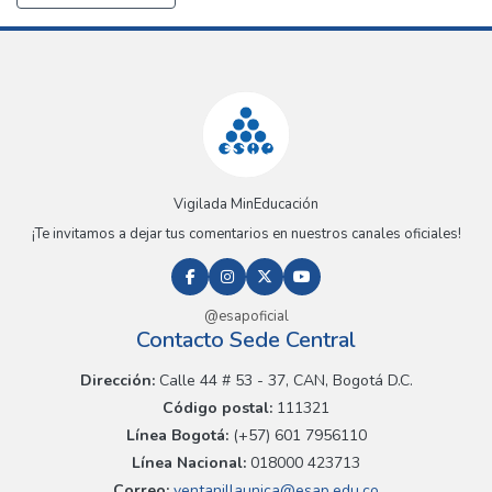
Vigilada MinEducación
¡Te invitamos a dejar tus comentarios en nuestros canales oficiales!
@esapoficial
Contacto Sede Central
Dirección:
Calle 44 # 53 - 37, CAN, Bogotá D.C.
Código postal:
111321
Línea Bogotá:
(+57) 601 7956110
Línea Nacional:
018000 423713
Correo:
ventanillaunica@esap.edu.co