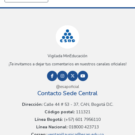
Vigilada MinEducación
¡Te invitamos a dejar tus comentarios en nuestros canales oficiales!
@esapoficial
Contacto Sede Central
Dirección:
Calle 44 # 53 - 37, CAN, Bogotá D.C.
Código postal:
111321
Línea Bogotá:
(+57) 601 7956110
Línea Nacional:
018000 423713
Correo:
ventanillaunica@esap.edu.co