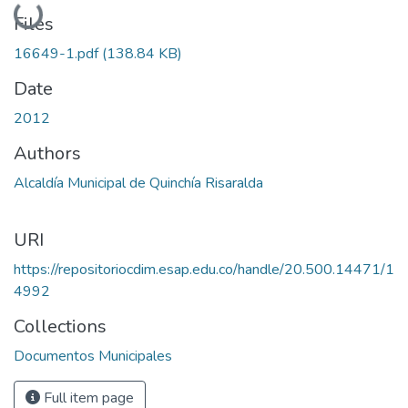
Loading...
Files
16649-1.pdf
(138.84 KB)
Date
2012
Authors
Alcaldía Municipal de Quinchía Risaralda
URI
https://repositoriocdim.esap.edu.co/handle/20.500.14471/1
4992
Collections
Documentos Municipales
Full item page