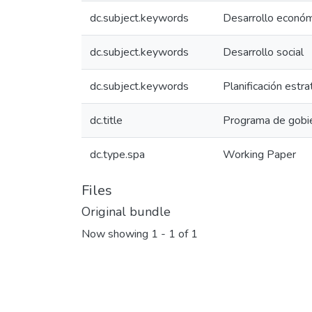
dc.subject.keywords
Desarrollo econó
dc.subject.keywords
Desarrollo social
dc.subject.keywords
Planificación estra
dc.title
Programa de gobi
dc.type.spa
Working Paper
Files
Original bundle
Now showing
1 - 1 of 1