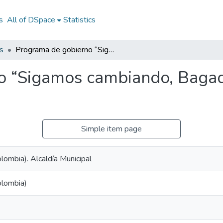
s
All of DSpace
Statistics
s
Programa de gobierno “Sigamos cambiando, Bagadó es él compromiso” 2020-2023
o “Sigamos cambiando, Bagad
Simple item page
ombia). Alcaldía Municipal
olombia)