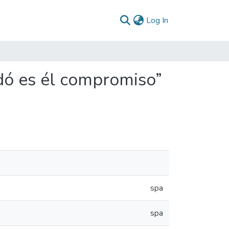
(current)
Log In
ó es él compromiso”
spa
spa