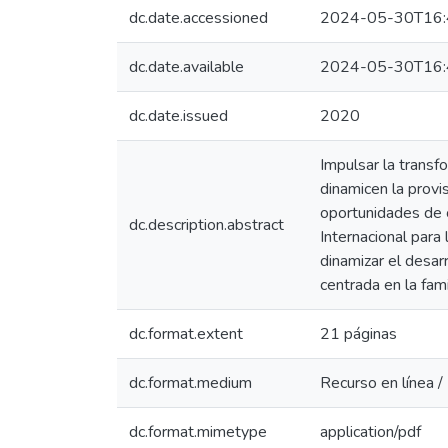
dc.date.accessioned
2024-05-30T16:
dc.date.available
2024-05-30T16:
dc.date.issued
2020
Impulsar la transf
dinamicen la provi
oportunidades de c
dc.description.abstract
Internacional para
dinamizar el desarr
centrada en la fami
dc.format.extent
21 páginas
dc.format.medium
Recurso en línea /
dc.format.mimetype
application/pdf