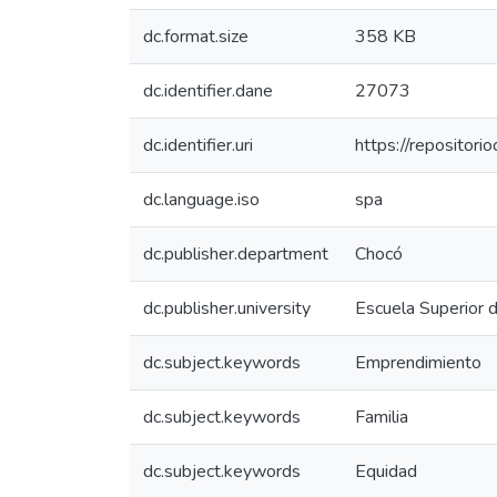
dc.format.size
358 KB
dc.identifier.dane
27073
dc.identifier.uri
https://repositor
dc.language.iso
spa
dc.publisher.department
Chocó
dc.publisher.university
Escuela Superior 
dc.subject.keywords
Emprendimiento
dc.subject.keywords
Familia
dc.subject.keywords
Equidad