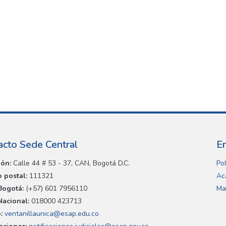
acto Sede Central
E
ión:
Calle 44 # 53 - 37, CAN, Bogotá D.C.
Pol
 postal:
111321
Ac
Bogotá:
(+57) 601 7956110
Ma
Nacional:
018000 423713
:
ventanillaunica@esap.edu.co