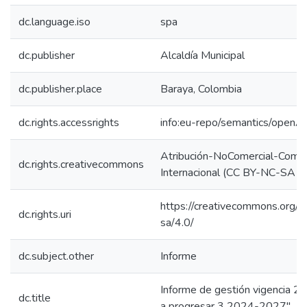
dc.language.iso
spa
dc.publisher
Alcaldía Municipal
dc.publisher.place
Baraya, Colombia
dc.rights.accessrights
info:eu-repo/semantics/openA
Atribución-NoComercial-Compar
dc.rights.creativecommons
Internacional (CC BY-NC-SA 4
https://creativecommons.org/l
dc.rights.uri
sa/4.0/
dc.subject.other
Informe
Informe de gestión vigencia 2
dc.title
a progresar 3 2024-2027"