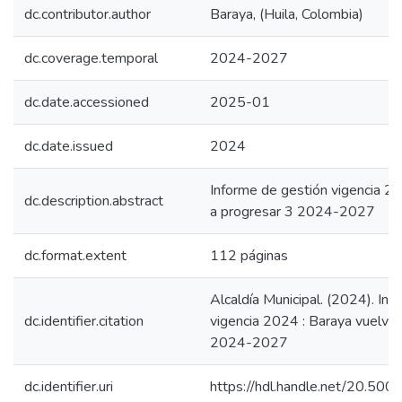
dc.contributor.author
Baraya, (Huila, Colombia)
dc.coverage.temporal
2024-2027
dc.date.accessioned
2025-01
dc.date.issued
2024
Informe de gestión vigencia 2
dc.description.abstract
a progresar 3 2024-2027
dc.format.extent
112 páginas
Alcaldía Municipal. (2024). In
dc.identifier.citation
vigencia 2024 : Baraya vuelve 
2024-2027
dc.identifier.uri
https://hdl.handle.net/20.50