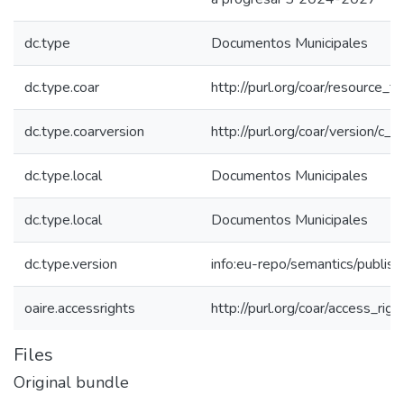
dc.type
Documentos Municipales
dc.type.coar
http://purl.org/coar/resource_
dc.type.coarversion
http://purl.org/coar/version/
dc.type.local
Documentos Municipales
dc.type.local
Documentos Municipales
dc.type.version
info:eu-repo/semantics/publis
oaire.accessrights
http://purl.org/coar/access_rig
Files
Original bundle