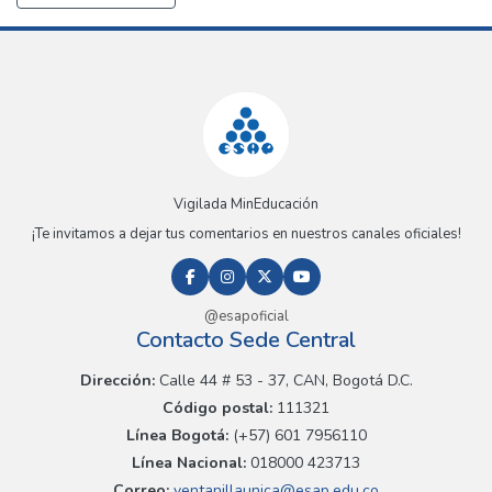
Vigilada MinEducación
¡Te invitamos a dejar tus comentarios en nuestros canales oficiales!
@esapoficial
Contacto Sede Central
Dirección:
Calle 44 # 53 - 37, CAN, Bogotá D.C.
Código postal:
111321
Línea Bogotá:
(+57) 601 7956110
Línea Nacional:
018000 423713
Correo:
ventanillaunica@esap.edu.co