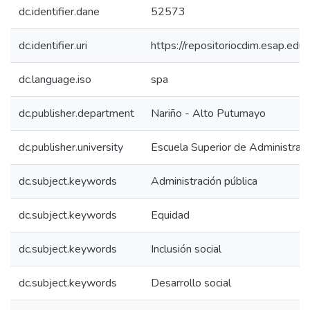
dc.identifier.dane
52573
dc.identifier.uri
https://repositoriocdim.esap.e
dc.language.iso
spa
dc.publisher.department
Nariño - Alto Putumayo
dc.publisher.university
Escuela Superior de Administrac
dc.subject.keywords
Administración pública
dc.subject.keywords
Equidad
dc.subject.keywords
Inclusión social
dc.subject.keywords
Desarrollo social