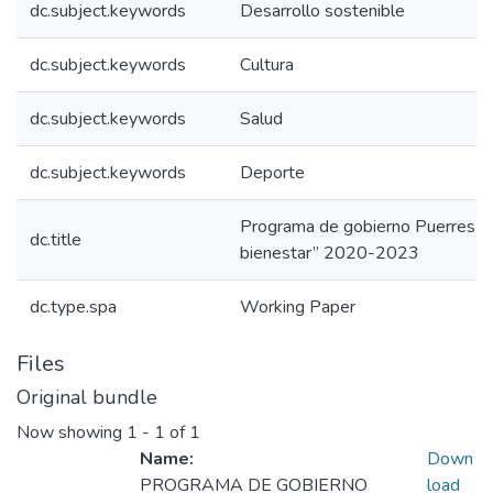
dc.subject.keywords
Desarrollo sostenible
dc.subject.keywords
Cultura
dc.subject.keywords
Salud
dc.subject.keywords
Deporte
Programa de gobierno Puerres “
dc.title
bienestar” 2020-2023
dc.type.spa
Working Paper
Files
Original bundle
Now showing
1 - 1 of 1
Name:
Down
PROGRAMA DE GOBIERNO
load