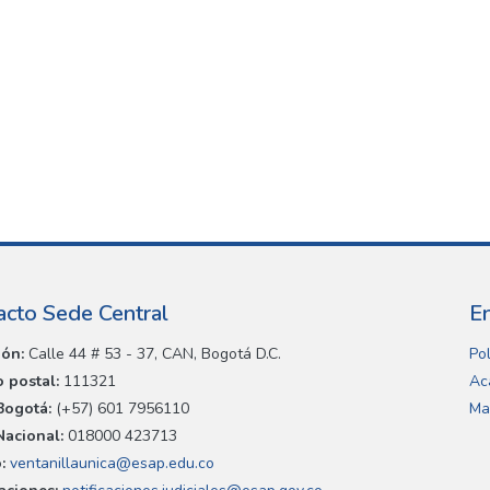
acto Sede Central
E
ión:
Calle 44 # 53 - 37, CAN, Bogotá D.C.
Pol
 postal:
111321
Ac
Bogotá:
(+57) 601 7956110
Ma
Nacional:
018000 423713
:
ventanillaunica@esap.edu.co