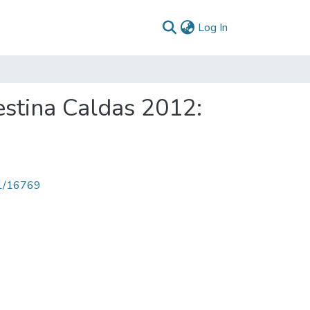
(current)
Log In
estina Caldas 2012:
71/16769