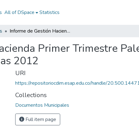
s
All of DSpace
Statistics
s
Informe de Gestión Hacienda Primer Trimestre Palestina Caldas 2012: IGHPT Palestina Caldas 2012
acienda Primer Trimestre Pal
das 2012
URI
https://repositoriocdim.esap.edu.co/handle/20.500.144
Collections
Documentos Municipales
Full item page