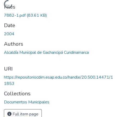
Loading...
Files
7882-1.pdf
(83.61 KB)
Date
2004
Authors
Alcaldía Municipal de Gachancipá Cundinamarca
URI
https://repositoriocdim.esap.edu.co/handle/20.500.14471/1
1853
Collections
Documentos Municipales
Full item page