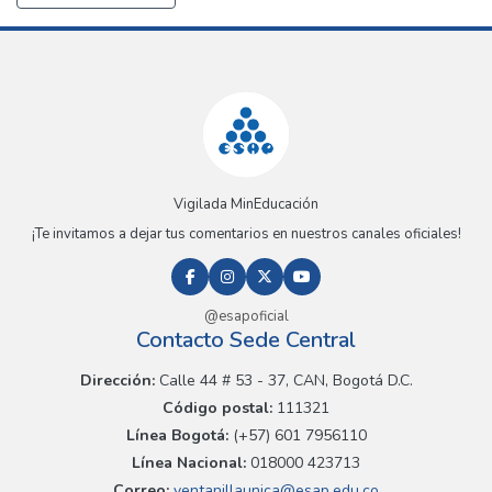
Vigilada MinEducación
¡Te invitamos a dejar tus comentarios en nuestros canales oficiales!
@esapoficial
Contacto Sede Central
Dirección:
Calle 44 # 53 - 37, CAN, Bogotá D.C.
Código postal:
111321
Línea Bogotá:
(+57) 601 7956110
Línea Nacional:
018000 423713
Correo:
ventanillaunica@esap.edu.co