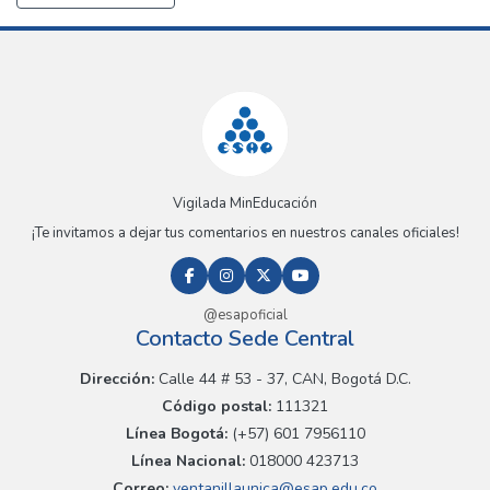
Vigilada MinEducación
¡Te invitamos a dejar tus comentarios en nuestros canales oficiales!
@esapoficial
Contacto Sede Central
Dirección:
Calle 44 # 53 - 37, CAN, Bogotá D.C.
Código postal:
111321
Línea Bogotá:
(+57) 601 7956110
Línea Nacional:
018000 423713
Correo:
ventanillaunica@esap.edu.co