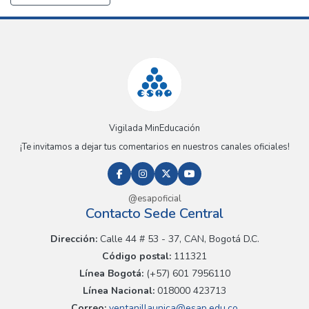
Vigilada MinEducación
¡Te invitamos a dejar tus comentarios en nuestros canales oficiales!
@esapoficial
Contacto Sede Central
Dirección:
Calle 44 # 53 - 37, CAN, Bogotá D.C.
Código postal:
111321
Línea Bogotá:
(+57) 601 7956110
Línea Nacional:
018000 423713
Correo:
ventanillaunica@esap.edu.co