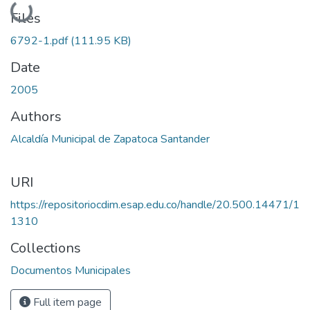
Loading...
Files
6792-1.pdf
(111.95 KB)
Date
2005
Authors
Alcaldía Municipal de Zapatoca Santander
URI
https://repositoriocdim.esap.edu.co/handle/20.500.14471/1
1310
Collections
Documentos Municipales
Full item page