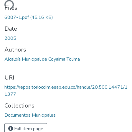
ding...
Files
6887-1.pdf
(45.16 KB)
Date
2005
Authors
Alcaldía Municipal de Coyaima Tolima
URI
https://repositoriocdim.esap.edu.co/handle/20.500.14471/1
1377
Collections
Documentos Municipales
Full item page