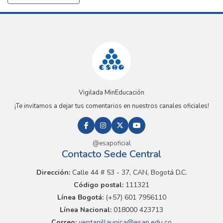
Vigilada MinEducación
¡Te invitamos a dejar tus comentarios en nuestros canales oficiales!
@esapoficial
Contacto Sede Central
Dirección:
Calle 44 # 53 - 37, CAN, Bogotá D.C.
Código postal:
111321
Línea Bogotá:
(+57) 601 7956110
Línea Nacional:
018000 423713
Correo:
ventanillaunica@esap.edu.co