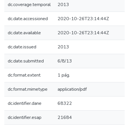
dc.coverage.temporal
2013
dc.date.accessioned
2020-10-26T23:14:44Z
dc.date.available
2020-10-26T23:14:44Z
dc.date.issued
2013
dc.date.submitted
6/8/13
dc.format.extent
1 pág.
dc.format.mimetype
application/pdf
dc.identifier.dane
68322
dc.identifier.esap
21684