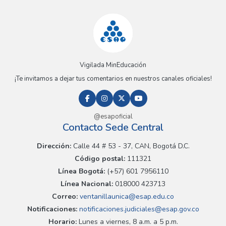
Vigilada MinEducación
¡Te invitamos a dejar tus comentarios en nuestros canales oficiales!
@esapoficial
Contacto Sede Central
Dirección:
Calle 44 # 53 - 37, CAN, Bogotá D.C.
Código postal:
111321
Línea Bogotá:
(+57) 601 7956110
Línea Nacional:
018000 423713
Correo:
ventanillaunica@esap.edu.co
Notificaciones:
notificaciones.judiciales@esap.gov.co
Horario:
Lunes a viernes, 8 a.m. a 5 p.m.