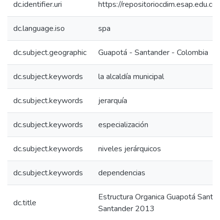
dc.identifier.uri
https://repositoriocdim.esap.edu.
dc.language.iso
spa
dc.subject.geographic
Guapotá - Santander - Colombia
dc.subject.keywords
la alcaldía municipal
dc.subject.keywords
jerarquía
dc.subject.keywords
especialización
dc.subject.keywords
niveles jerárquicos
dc.subject.keywords
dependencias
Estructura Organica Guapotá Sant
dc.title
Santander 2013