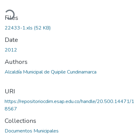
ading...
Files
22433-1.xls
(52 KB)
Date
2012
Authors
Alcaldía Municipal de Quipile Cundinamarca
URI
https://repositoriocdim.esap.edu.co/handle/20.500.14471/1
8567
Collections
Documentos Municipales