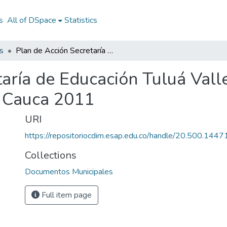
s
All of DSpace
Statistics
s
Plan de Acción Secretaría de Educación Tuluá Valle del Cauca 2011: PASE Tuluá Valle del Cauca 2011
taría de Educación Tuluá Vall
l Cauca 2011
URI
https://repositoriocdim.esap.edu.co/handle/20.500.144
Collections
Documentos Municipales
Full item page