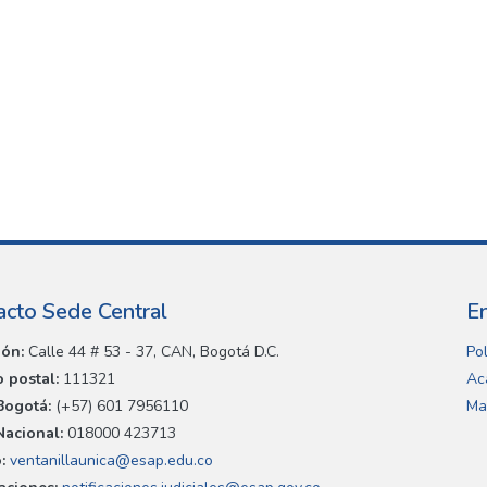
acto Sede Central
E
ión:
Calle 44 # 53 - 37, CAN, Bogotá D.C.
Pol
 postal:
111321
Ac
Bogotá:
(+57) 601 7956110
Ma
Nacional:
018000 423713
:
ventanillaunica@esap.edu.co