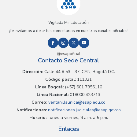
Vigilada MinEducación
¡Te invitamos a dejar tus comentarios en nuestros canales oficiales!
@esapoficial
Contacto Sede Central
Dirección:
Calle 44 # 53 - 37, CAN, Bogotá D.C.
Código postal:
111321
Línea Bogotá:
(+57) 601 7956110
Línea Nacional:
018000 423713
Correo:
ventanillaunica@esap.edu.co
Notificaciones:
notificaciones.judiciales@esap.gov.co
Horario:
Lunes a viernes, 8 a.m. a 5 p.m.
Enlaces