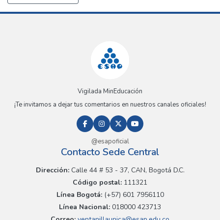
Vigilada MinEducación
¡Te invitamos a dejar tus comentarios en nuestros canales oficiales!
@esapoficial
Contacto Sede Central
Dirección:
Calle 44 # 53 - 37, CAN, Bogotá D.C.
Código postal:
111321
Línea Bogotá:
(+57) 601 7956110
Línea Nacional:
018000 423713
Correo:
ventanillaunica@esap.edu.co