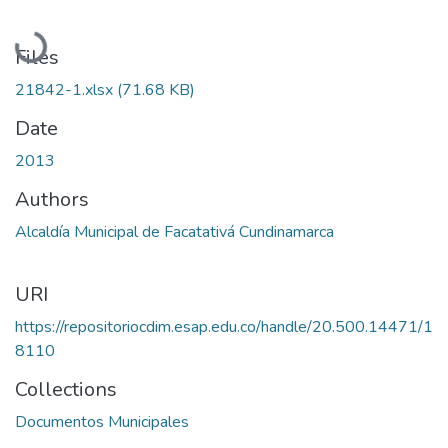
Loading...
Files
21842-1.xlsx
(71.68 KB)
Date
2013
Authors
Alcaldía Municipal de Facatativá Cundinamarca
URI
https://repositoriocdim.esap.edu.co/handle/20.500.14471/1
8110
Collections
Documentos Municipales