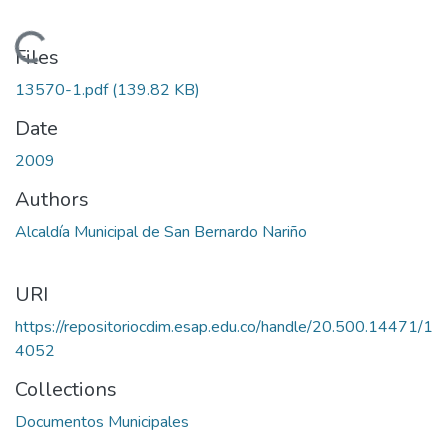
Loading...
Files
13570-1.pdf
(139.82 KB)
Date
2009
Authors
Alcaldía Municipal de San Bernardo Nariño
URI
https://repositoriocdim.esap.edu.co/handle/20.500.14471/1
4052
Collections
Documentos Municipales