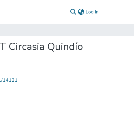
(current)
Log In
ST Circasia Quindío
71/14121