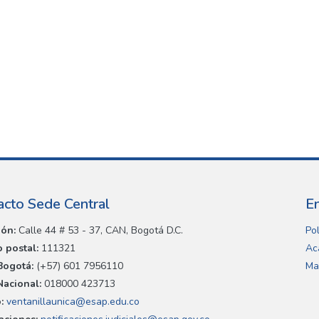
acto Sede Central
E
ión:
Calle 44 # 53 - 37, CAN, Bogotá D.C.
Pol
 postal:
111321
Ac
Bogotá:
(+57) 601 7956110
Ma
Nacional:
018000 423713
:
ventanillaunica@esap.edu.co