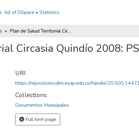
s
All of DSpace
Statistics
s
Plan de Salud Territorial Circasia Quindío 2008: PST Circasia Quindío 2008
rial Circasia Quindío 2008: P
URI
https://repositoriocdim.esap.edu.co/handle/20.500.144
Collections
Documentos Municipales
Full item page