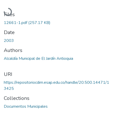
Loading...
Files
12661-1.pdf
(257.17 KB)
Date
2003
Authors
Alcaldía Municipal de El Jardín Antioquia
URI
https://repositoriocdim.esap.edu.co/handle/20.500.14471/1
3425
Collections
Documentos Municipales