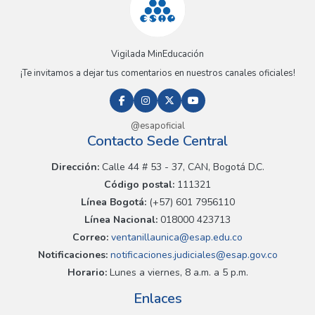
Vigilada MinEducación
¡Te invitamos a dejar tus comentarios en nuestros canales oficiales!
@esapoficial
Contacto Sede Central
Dirección:
Calle 44 # 53 - 37, CAN, Bogotá D.C.
Código postal:
111321
Línea Bogotá:
(+57) 601 7956110
Línea Nacional:
018000 423713
Correo:
ventanillaunica@esap.edu.co
Notificaciones:
notificaciones.judiciales@esap.gov.co
Horario:
Lunes a viernes, 8 a.m. a 5 p.m.
Enlaces